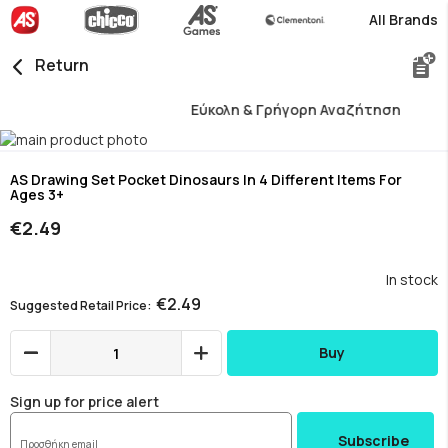
All Brands
Return
Εύκολη & Γρήγορη Αναζήτηση
Skip
to
Skip
the
to
AS Drawing Set Pocket Dinosaurs In 4 Different Items For
Ages 3+
end
the
of
beginning
€2.49
the
of
images
the
gallery
images
In stock
gallery
€2.49
Suggested Retail Price
Buy
Sign up for price alert
Subscribe