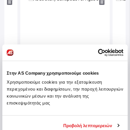
Στην AS Company χρησιμοποιούμε cookies
Χρησιμοποιούμε cookies για την εξατομίκευση
περιεχομένου και διαφημίσεων, την παροχή λειτουργιών
AS Ca
κοινωνικών μέσων και την ανάλυση της
es 5+
AS Stretchy Centipede For Ages 3+
Ages
επισκεψιμότητάς μας
Sku: 1027-64211
Sku: 
n stock
In stock
Προβολή λεπτομερειών
€1.99
€3.