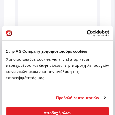
r
Στην AS Company χρησιμοποιούμε cookies
Baby Clementoni Educational Baby
Baby
m For
Toddler Toy My First Book For 10-36
Toddl
Χρησιμοποιούμε cookies για την εξατομίκευση
Months
For 
περιεχομένου και διαφημίσεων, την παροχή λειτουργιών
κοινωνικών μέσων και την ανάλυση της
Sku: 1000-63723
Sku: 
επισκεψιμότητάς μας
n stock
In stock
€12.99
€24
Προβολή λεπτομερειών
Buy
Αποδοχή όλων