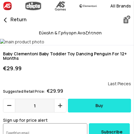
All Brands
Return
Εύκολη & Γρήγορη Αναζήτηση
Skip
to
Skip
the
to
Baby Clementoni Baby Toddler Toy Dancing Penguin For 12+
Months
end
the
of
beginning
€29.99
the
of
images
the
gallery
images
Last Pieces
gallery
€29.99
Suggested Retail Price
Buy
Sign up for price alert
Subscribe