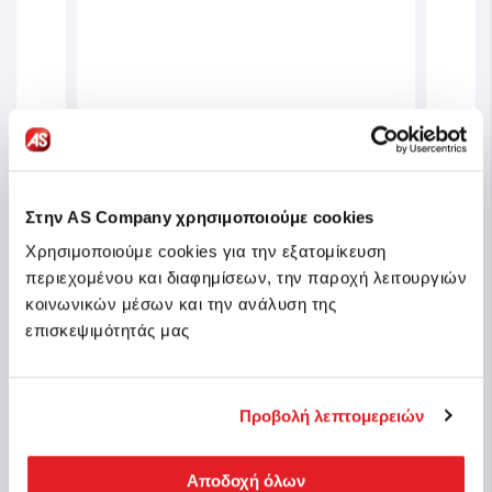
Στην AS Company χρησιμοποιούμε cookies
Clementoni Puzzle Super Color
Clem
Χρησιμοποιούμε cookies για την εξατομίκευση
Unexpected Hug
Color
περιεχομένου και διαφημίσεων, την παροχή λειτουργιών
κοινωνικών μέσων και την ανάλυση της
Sku: 1210-29785
Sku: 
n stock
επισκεψιμότητάς μας
In stock
€9.99
€8.
Προβολή λεπτομερειών
Buy
Αποδοχή όλων