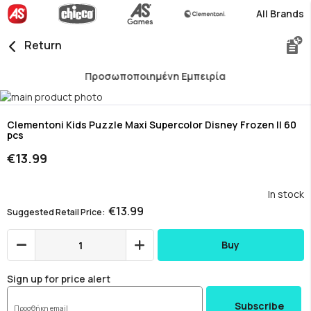
All Brands
Return
Προσωποποιημένη Εμπειρία
Skip
to
Skip
the
to
Clementoni Kids Puzzle Maxi Supercolor Disney Frozen II 60
pcs
end
the
of
beginning
€13.99
the
of
images
the
gallery
images
In stock
gallery
€13.99
Suggested Retail Price
Buy
Sign up for price alert
Subscribe