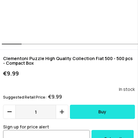
Skip
to
Clementoni Puzzle High Quality Collection Fiat 500 - 500 pcs
- Compact Box
the
beginning
€9.99
of
the
images
In stock
gallery
€9.99
Suggested Retail Price
Buy
Sign up for price alert