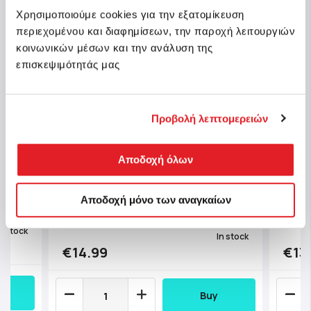
Χρησιμοποιούμε cookies για την εξατομίκευση
περιεχομένου και διαφημίσεων, την παροχή λειτουργιών
κοινωνικών μέσων και την ανάλυση της
επισκεψιμότητάς μας
Προβολή λεπτομερειών
Clementoni Puzzle High Quality
00
Αποδοχή όλων
Clem
Collection Venice 1000 pcs -
Mosa
Compact Box
Αποδοχή μόνο των αναγκαίων
Sku: 1220-39774
Sku: 
n stock
In stock
€14.99
€13
Buy