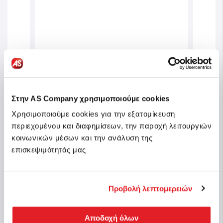
ty
Στην AS Company χρησιμοποιούμε cookies
Clementoni Puzzle Panorama High
Cleme
000
Quality Collection Bright
Colle
Χρησιμοποιούμε cookies για την εξατομίκευση
Amsterdam 1000 pcs
500 
περιεχομένου και διαφημίσεων, την παροχή λειτουργιών
κοινωνικών μέσων και την ανάλυση της
Sku: 1220-39838
Sku: 
n stock
επισκεψιμότητάς μας
Last Pieces
€14.99
€9.
Προβολή λεπτομερειών
Buy
Αποδοχή όλων