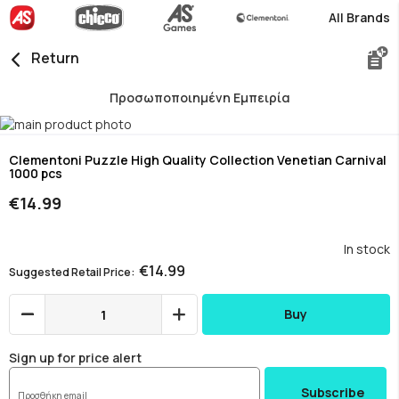
All Brands
Return
Προσωποποιημένη Εμπειρία
Skip
to
Skip
the
to
Clementoni Puzzle High Quality Collection Venetian Carnival
1000 pcs
end
the
of
beginning
€14.99
the
of
images
the
gallery
images
In stock
gallery
€14.99
Suggested Retail Price
Buy
Sign up for price alert
Subscribe