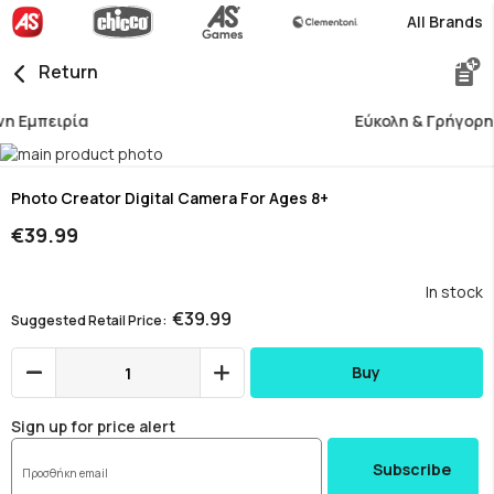
All Brands
Return
Εύκολη & Γρήγορη Αναζήτηση
Skip
to
Skip
the
to
Photo Creator Digital Camera For Ages 8+
end
the
€39.99
of
beginning
the
of
images
the
In stock
gallery
images
€39.99
Suggested Retail Price
gallery
Buy
Sign up for price alert
Subscribe