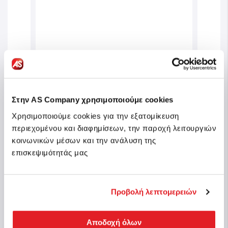
Advertised Product
Στην AS Company χρησιμοποιούμε cookies
Photo Creator Instant Pocket
Phot
Χρησιμοποιούμε cookies για την εξατομίκευση
Printer For Ages 8+
Φωτο
περιεχομένου και διαφημίσεων, την παροχή λειτουργιών
Sku: 1863-70607
Sku: 
κοινωνικών μέσων και την ανάλυση της
n stock
επισκεψιμότητάς μας
In stock
€34.99
€19
Προβολή λεπτομερειών
Buy
Αποδοχή όλων