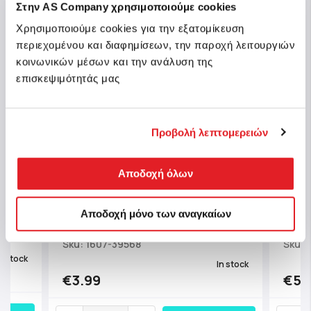
Στην AS Company χρησιμοποιούμε cookies
Χρησιμοποιούμε cookies για την εξατομίκευση
περιεχομένου και διαφημίσεων, την παροχή λειτουργιών
κοινωνικών μέσων και την ανάλυση της
επισκεψιμότητάς μας
Προβολή λεπτομερειών
Αποδοχή όλων
TY Squishy Beanies Dotty Plush Key
TY Be
Αποδοχή μόνο των αναγκαίων
Chain Leopard Multicolor
Plush
Sku: 1607-39568
Sku: 
n stock
In stock
€3.99
€5.