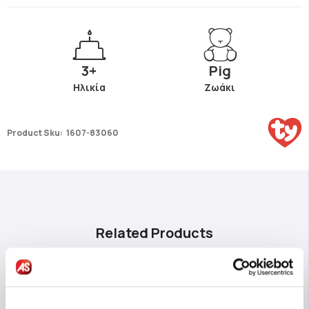
3+
Pig
Ηλικία
Ζωάκι
Product Sku:
1607-83060
Related Products