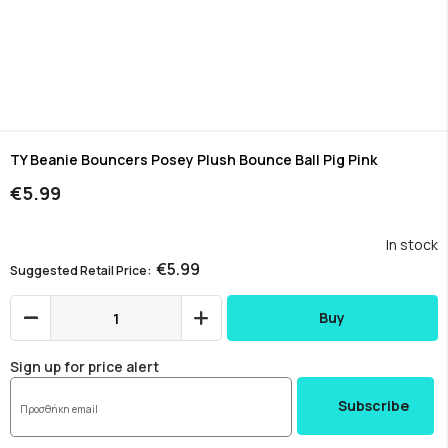
Skip
to
TY Beanie Bouncers Posey Plush Bounce Ball Pig Pink
the
€5.99
beginning
of
the
In stock
images
€5.99
Suggested Retail Price
gallery
Buy
Sign up for price alert
Subscribe