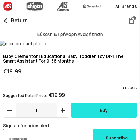
All Brands
Return
Εύκολη & Γρήγορη Αναζήτηση
Skip
to
Skip
the
to
Baby Clementoni Educational Baby Toddler Toy Dixi The
Smart Assistant For 9-36 Months
end
the
of
beginning
€19.99
the
of
images
the
gallery
images
In stock
gallery
€19.99
Suggested Retail Price
Buy
Sign up for price alert
Subscribe