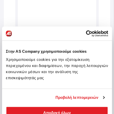
Advertised Product
r Toy
Στην AS Company χρησιμοποιούμε cookies
Baby Clementoni Educational Baby
Baby
 3+
Toddler Toy Fernando
Toddl
Χρησιμοποιούμε cookies για την εξατομίκευση
Turbocomando For Ages 3+ Years
Mont
περιεχομένου και διαφημίσεων, την παροχή λειτουργιών
κοινωνικών μέσων και την ανάλυση της
Sku: 1000-63374
Sku: 
n stock
επισκεψιμότητάς μας
In stock
€29.99
€16
Προβολή λεπτομερειών
Buy
Αποδοχή όλων