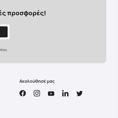
κές προσφορές!
που.
Ακολούθησέ μας