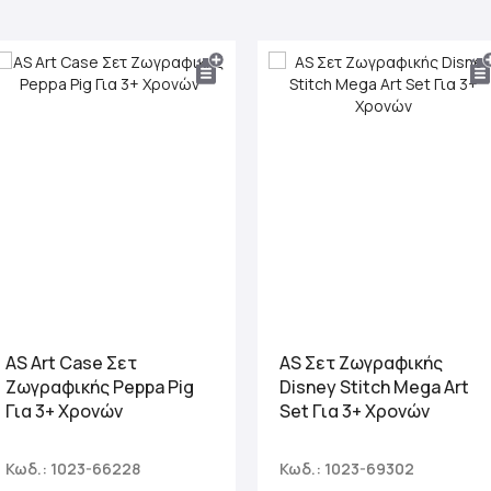
χρησιμοποιώντας ποικιλία τεχνικών όπως κηρομπογιές
ξυλομπογιές, χρώματα ακουαρέλας, μαρκαδόρους. Κάθ
σετ αποτελεί ένα μελετημένο κιτ εκμάθησης συγκεκριμέν
καθοδηγώντας το παιδί στη δημιουργία των δικών του
καταρτίζοντας το προσωπικό του καλλιτεχνικό πορτφ
την ενασχόληση με τα ζωγραφικά σετ της AS Art το παι
συναισθήματα και τις σκέψεις του, αναπτύσσει τη φαντ
μαθαίνει να πλαισιώνει τον προφορικό του λόγο, βιών
δημιουργικότητας και πειραματισμού. Η σειρά χρησιμο
υλικά φιλικά προς το περιβάλλον.
AS Art Case Σετ
AS Σετ Ζωγραφικής
Ζωγραφικής Peppa Pig
Disney Stitch Mega Art
Για 3+ Χρονών
Set Για 3+ Χρονών
Κωδ.: 1023-66228
Κωδ.: 1023-69302