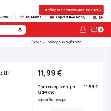
Είσοδος για επαγγελματίες (B2B)
572000
AS Mama
Σημεία πώλησης
EL
EN
Το καλά
0
Εύκολη & Γρήγορη Αναζήτηση
11,99 €
α 8+
11,99 €
Προτεινόμενη τιμή
λιανικής
Άμεσα διαθέσιμο