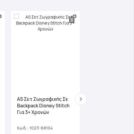
, νερομπογιές,
ε ζωγραφικό
ης τεχνικής,
 έργων τέχνης
όλιο. Μέσα από
δί εκφράζει τα
ασία του και
οντας στιγμές
ποιεί φυσικά
AS Craft Ζωάκια
AS Σετ Ζωγραφικής Σε
Παιχνίδι Με 3
Backpack Disney Stitch
Χειροτεχνίες DIY Γ
Για 3+ Χρονών
Χρονών
Κωδ.: 1023-68104
Κωδ.: 1038-31006