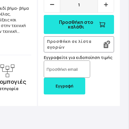
ιδί βήμα- βήμα
ρέλας,
ξεις και
Προσθήκη στο
 στην τεχνική
καλάθι
ν τεχνική
 ακουαρέλας
Προσθήκη σε λίστα
 θέλετε.
αγορών
ιγράμματος
ρέλας σε
Εγγραφείτε για ειδοποίηση τιμής
ει από λάθη
ωμένες
ληθινά έργα
ομπογιές
λαύστε
Εγγραφή
ατηγορία
σία
ης με τεχνική
δηγό εκμάθησης
ε πλούσιο
ίζει