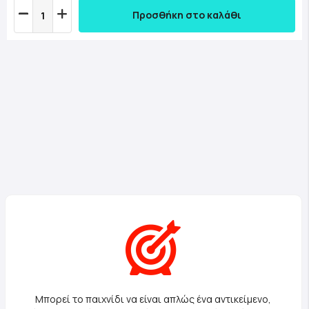
Προσθήκη στο καλάθι
Μπορεί το παιχνίδι να είναι απλώς ένα αντικείμενο,