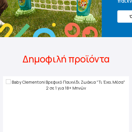
παιχν
καθ’ 
Παιχν
Ό
και π
αισθη
συναι
μαθαί
τα σχ
Δημοφιλή προϊόντα
αναγν