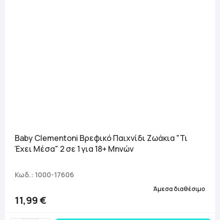
Baby Clementoni Βρεφικό Παιχνίδι Ζωάκια "Τι
Έχει Μέσα" 2 σε 1 για 18+ Μηνών
Κωδ.: 1000-17606
Άμεσα διαθέσιμο
11,99 €