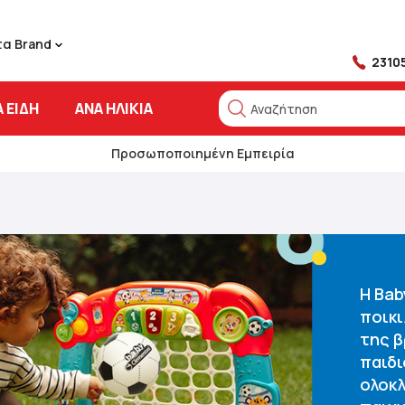
τα Brand
2310
 ΕΊΔΗ
ΑΝΆ ΗΛΙΚΊΑ
Αναζήτηση
Αναζήτηση
Προσωποποιημένη Εμπειρία
Η Βab
ποικι
της β
παιδι
ολοκλ