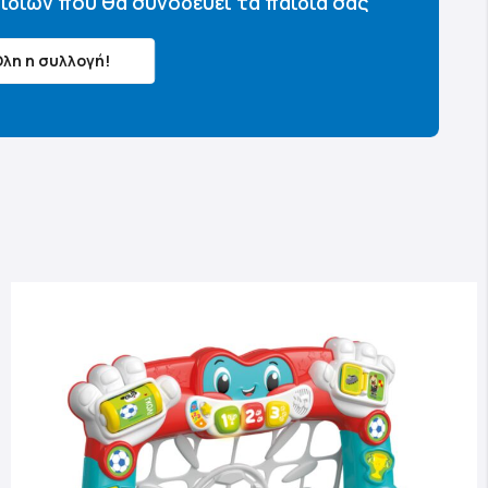
ιδιών που θα συνοδεύει τα παιδιά σας
όλη τη διάρκεια της ανάπτυξης τους.
ίδια διαδραστικά με ιταλικό σχεδιασμό
λη η συλλογή!
οιότητα που προάγουν την
τηριακή, ψυχοκινητική, γνωστική και
σθηματική ανάπτυξη. Το παιδί
νει τα πρώτα γράμματα και νούμερα,
ήματα και τα χρώματα αλλά και να
ωρίζει διαφορετικούς ήχους.