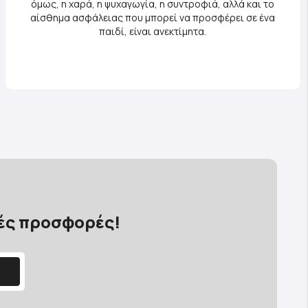
όμως, η χαρά, η ψυχαγωγία, η συντροφιά, αλλά και το
αίσθημα ασφάλειας που μπορεί να προσφέρει σε ένα
παιδί, είναι ανεκτίμητα.
κές προσφορές!