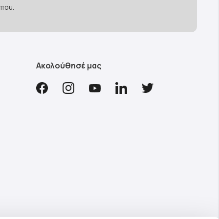
που.
Ακολούθησέ μας