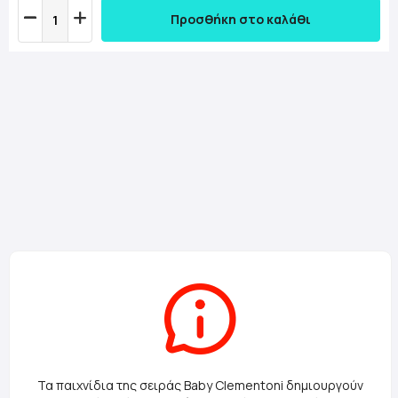
Προσθήκη στο καλάθι
Τα παιχνίδια της σειράς Baby Clementoni δημιουργούν