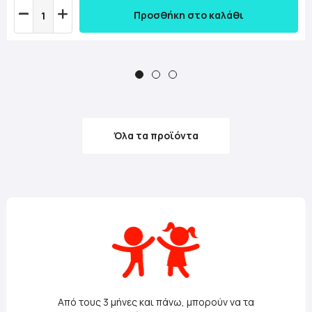
Προσθήκη στο καλάθι
Όλα τα προϊόντα
Από τους 3 μήνες και πάνω, μπορούν να τα