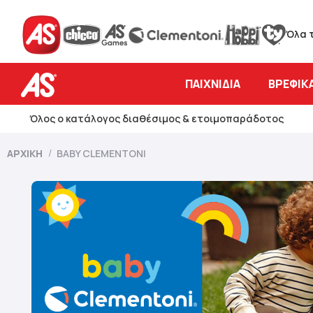
Όλα 
ΠΑΙΧΝΊΔΙΑ
ΒΡΕΦΙΚΆ
Όλος ο κατάλογος διαθέσιμος & ετοιμοπαράδοτος
ΑΡΧΙΚΉ
BABY CLEMENTONI