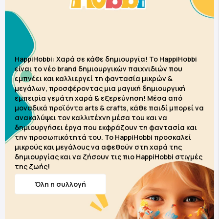
HappiHobbi: Χαρά σε κάθε δημιουργία! Το HappiHobbi
είναι το νέο brand δημιουργικών παιχνιδιών που
εμπνέει και καλλιεργεί τη φαντασία μικρών &
μεγάλων, προσφέροντας μια μαγική δημιουργική
εμπειρία γεμάτη χαρά & εξερεύνηση! Μέσα από
μοναδικά προϊόντα arts & crafts, κάθε παιδί μπορεί να
ανακαλύψει τον καλλιτέχνη μέσα του και να
δημιουργήσει έργα που εκφράζουν τη φαντασία και
την προσωπικότητά του. Το HappiHobbi προσκαλεί
μικρούς και μεγάλους να αφεθούν στη χαρά της
δημιουργίας και να ζήσουν τις πιο HappiHobbi στιγμές
της ζωής!
Όλη η συλλογή