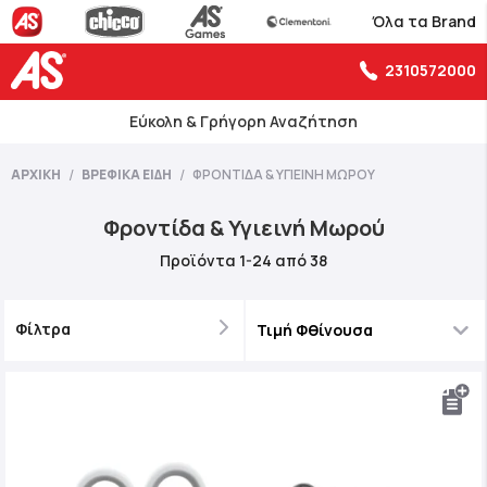
Όλα τα Brand
2310572000
Εύκολη & Γρήγορη Αναζήτηση
ΑΡΧΙΚΉ
ΒΡΕΦΙΚΆ ΕΊΔΗ
ΦΡΟΝΤΊΔΑ & ΥΓΙΕΙΝΉ ΜΩΡΟΎ
Φροντίδα & Υγιεινή Μωρού
Προϊόντα
1
-
24
από
38
Φίλτρα