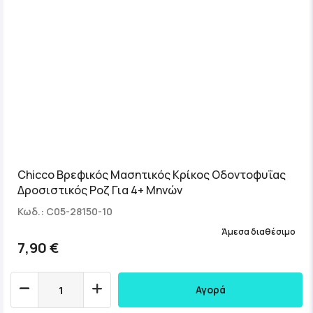
Chicco Βρεφικός Μασητικός Κρίκος Οδοντοφυΐας
Δροσιστικός Ροζ Για 4+ Μηνών
Κωδ.: C05-28150-10
Άμεσα διαθέσιμο
7,90 €
Αγορά