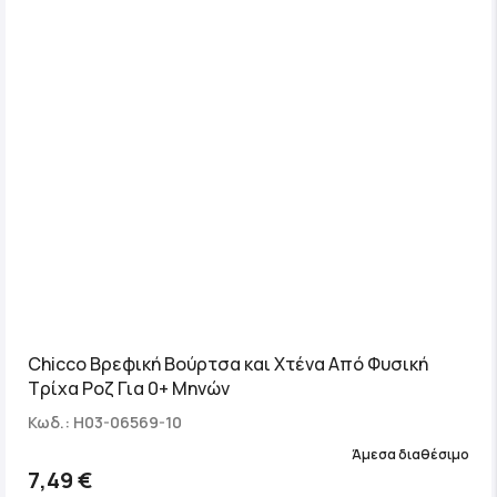
Chicco Βρεφική Βούρτσα και Χτένα Από Φυσική
Τρίχα Ροζ Για 0+ Μηνών
Κωδ.: H03-06569-10
Άμεσα διαθέσιμο
7,49 €