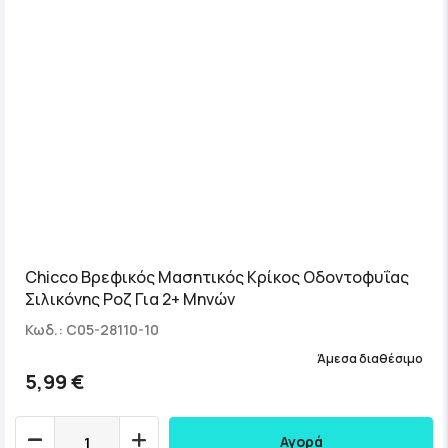
Chicco Βρεφικός Μασητικός Κρίκος Οδοντοφυΐας
Σιλικόνης Ροζ Για 2+ Μηνών
Κωδ.: C05-28110-10
Άμεσα διαθέσιμο
5,99 €
Αγορά