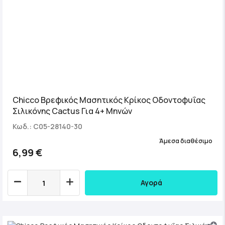
Chicco Βρεφικός Μασητικός Κρίκος Οδοντοφυΐας
Σιλικόνης Cactus Για 4+ Μηνών
Κωδ.: C05-28140-30
Άμεσα διαθέσιμο
6,99 €
Αγορά