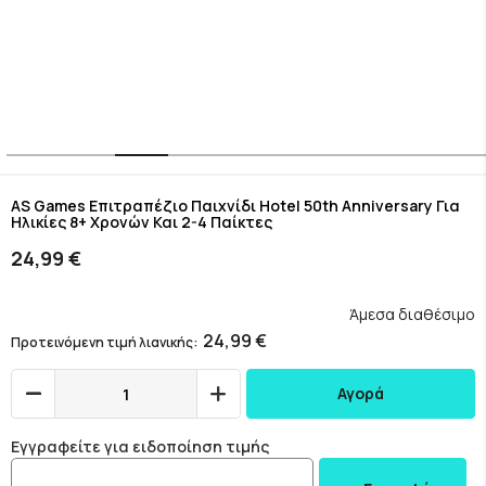
Skip
to
AS Games Επιτραπέζιο Παιχνίδι Hotel 50th Anniversary Για
Ηλικίες 8+ Χρονών Και 2-4 Παίκτες
the
beginning
24,99 €
of
the
images
Άμεσα διαθέσιμο
gallery
24,99 €
Προτεινόμενη τιμή λιανικής
Αγορά
Εγγραφείτε για ειδοποίηση τιμής