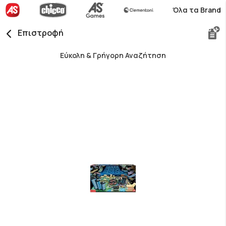
Όλα τα Brand
Επιστροφή
Εύκολη & Γρήγορη Αναζήτηση
Skip
to
the
end
of
the
images
gallery