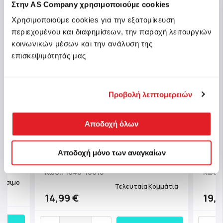
Στην AS Company χρησιμοποιούμε cookies
Χρησιμοποιούμε cookies για την εξατομίκευση
περιεχομένου και διαφημίσεων, την παροχή λειτουργιών
κοινωνικών μέσων και την ανάλυση της
επισκεψιμότητάς μας
Προβολή λεπτομερειών
ΔΙΑΦΗΜΙΖΟΜΕΝΟ ΠΡΟΪΟΝ
Αποδοχή όλων
AS Games Επιτραπέζιο Παιχνίδι
AS G
Μυστήρια Στο Πεκίνο Junior Για
Mega 
Ηλικίες 5+ Χρονών Και 2-4 Παίκτες
Χρον
Αποδοχή μόνο των αναγκαίων
Κωδ.: 1040-10018
Κωδ.:
θέσιμο
Τελευταία Κομμάτια
14,99 €
19,9