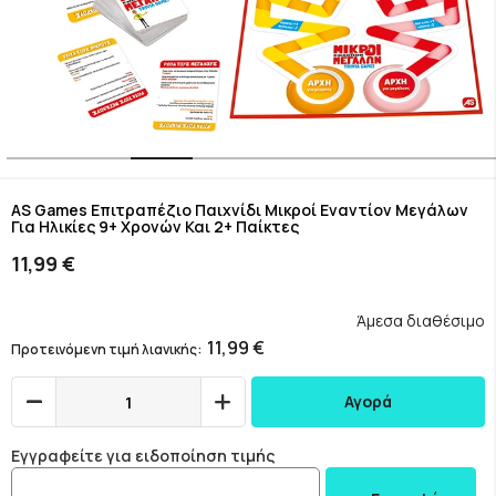
Skip
to
AS Games Επιτραπέζιο Παιχνίδι Μικροί Εναντίον Μεγάλων
Για Ηλικίες 9+ Χρονών Και 2+ Παίκτες
the
beginning
11,99 €
of
the
images
Άμεσα διαθέσιμο
gallery
11,99 €
Προτεινόμενη τιμή λιανικής
Αγορά
Εγγραφείτε για ειδοποίηση τιμής