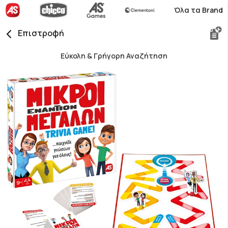
Όλα τα Brand
Επιστροφή
Εύκολη & Γρήγορη Αναζήτηση
Skip
to
the
end
of
the
images
gallery