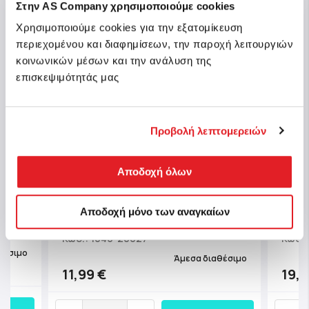
Στην AS Company χρησιμοποιούμε cookies
Χρησιμοποιούμε cookies για την εξατομίκευση
περιεχομένου και διαφημίσεων, την παροχή λειτουργιών
κοινωνικών μέσων και την ανάλυση της
επισκεψιμότητάς μας
Προβολή λεπτομερειών
ίδι
Αποδοχή όλων
AS Games Επιτραπέζιο Παιχνίδι
AS G
Ξέρεις Πού Πατάς; Για Ηλικίες 4+
Seco
αι 2-
Χρονών Και 1+ Παίκτες
Και 3
Αποδοχή μόνο των αναγκαίων
Κωδ.: 1040-20027
Κωδ.:
θέσιμο
Άμεσα διαθέσιμο
11,99 €
19,9