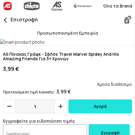
Όλα τα Brand
Επιστροφή
Προσωποποιημένη Εμπειρία
Skip
to
Skip
the
to
AS Πίνακας Γράψε - Σβήσε Travel Marvel Spidey And His
Amazing Friends Για 3+ Χρονών
end
the
of
beginning
3,99 €
the
of
images
the
gallery
images
Άμεσα διαθέσιμο
gallery
3,99 €
Προτεινόμενη τιμή λιανικής
Αγορά
Εγγραφείτε για ειδοποίηση τιμής
Εγγραφή