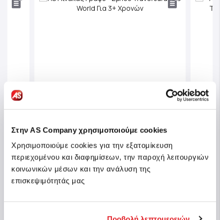
Στην AS Company χρησιμοποιούμε cookies
Χρησιμοποιούμε cookies για την εξατομίκευση
περιεχομένου και διαφημίσεων, την παροχή λειτουργιών
vel
AS Π
AS Πίνακας Γράψε - Σβήσε Travel
κοινωνικών μέσων και την ανάλυση της
e Για
Fun T
Jurassic World Για 3+ Χρονών
επισκεψιμότητάς μας
Χρον
Κωδ.: 1028-13064
Κωδ.:
θέσιμο
Άμεσα διαθέσιμο
Προβολή λεπτομερειών