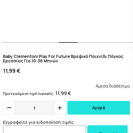
Skip
to
Baby Clementoni Play For Future Βρεφικό Παιχνίδι Πάγκος
Εργασίας Για 10-36 Μηνών
the
beginning
11,99 €
of
the
images
Άμεσα διαθέσιμο
gallery
11,99 €
Προτεινόμενη τιμή λιανικής
Αγορά
Εγγραφείτε για ειδοποίηση τιμής