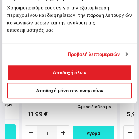
Χρησιμοποιούμε cookies για την εξατομίκευση
περιεχομένου και διαφημίσεων, την παροχή λειτουργιών
κοινωνικών μέσων και την ανάλυση της
επισκεψιμότητάς μας
Προβολή λεπτομερειών
ure
Baby Clementoni Βρεφικό Μουσικό
Baby 
Αποδοχή όλων
υ Για
Ξυλόφωνο Δεινοσαυράκι Για 18+
Βρεφ
Μηνών
Run A
Αποδοχή μόνο των αναγκαίων
Κωδ.: 1000-17263
Κωδ.:
θέσιμο
Άμεσα διαθέσιμο
11,99 €
5,99
Αγορά