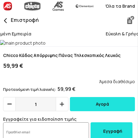
Όλα τα Brand
Επιστροφή
Εύκολη & Γρήγορη Αναζήτηση
Skip
to
Skip
the
to
Chicco Κάδος Απόρριψης Πάνας Τηλεσκοπικός Λευκός
end
the
59,99 €
of
beginning
the
of
images
the
Άμεσα διαθέσιμο
gallery
images
59,99 €
Προτεινόμενη τιμή λιανικής
gallery
Αγορά
Εγγραφείτε για ειδοποίηση τιμής
Εγγραφή