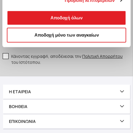
Προβολή λεπτομερειών
Κάνε εγγραφή στο Newsletter της AS
και μάθε πρώτος για νέα προϊόντα και
αποκλειστικές προσφορές!
Αποδοχή όλων
Αποδοχή μόνο των αναγκαίων
Κάνοντας εγγραφή, αποδέχεσαι την
Πολιτική Απορρήτου
του Ιστότοπου.
Η ΕΤΑΙΡΕΊΑ
ΒΟΉΘΕΙΑ
ΕΠΙΚΟΙΝΩΝΊΑ