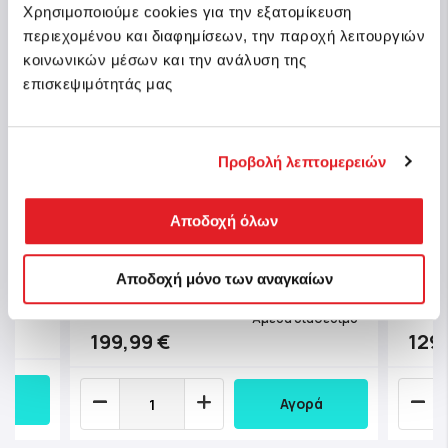
Χρησιμοποιούμε cookies για την εξατομίκευση
περιεχομένου και διαφημίσεων, την παροχή λειτουργιών
κοινωνικών μέσων και την ανάλυση της
επισκεψιμότητάς μας
Προβολή λεπτομερειών
Chicco Καρότσι Μωρού We με
43 -
Chic
Αποδοχή όλων
Τσάντα Μεταφοράς για Παιδί έως
για Π
22kg
Αποδοχή μόνο των αναγκαίων
Κωδ.: O06-79885-19
Κωδ.:
μμάτια
Άμεσα διαθέσιμο
199,99 €
129
Αγορά