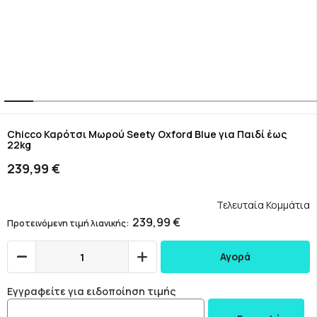
Skip
to
Chicco Καρότσι Μωρού Seety Oxford Blue για Παιδί έως
22kg
the
beginning
239,99 €
of
the
images
Τελευταία Κομμάτια
gallery
239,99 €
Προτεινόμενη τιμή λιανικής
Αγορά
Εγγραφείτε για ειδοποίηση τιμής