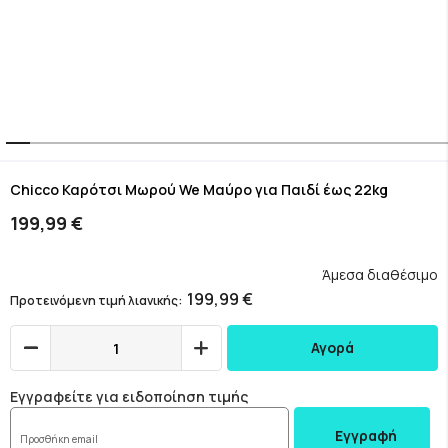
Skip
to
Chicco Καρότσι Μωρού We Μαύρο για Παιδί έως 22kg
the
199,99 €
beginning
of
the
Άμεσα διαθέσιμο
images
199,99 €
Προτεινόμενη τιμή λιανικής
gallery
Αγορά
Εγγραφείτε για ειδοποίηση τιμής
Εγγραφή