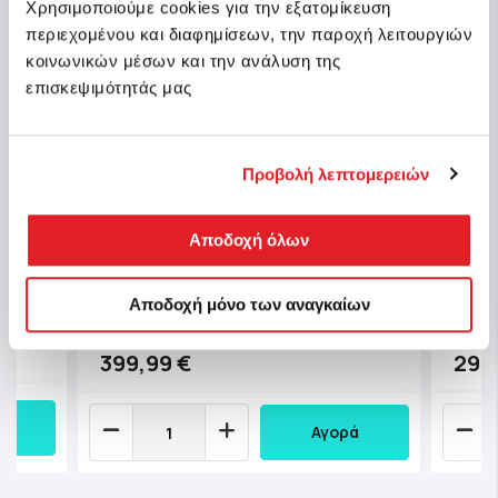
Χρησιμοποιούμε cookies για την εξατομίκευση
περιεχομένου και διαφημίσεων, την παροχή λειτουργιών
κοινωνικών μέσων και την ανάλυση της
επισκεψιμότητάς μας
Προβολή λεπτομερειών
Chic
y
Chicco Καρότσι Μωρού Bellagio 2
Xplus
Αποδοχή όλων
22kg
Lunar Rock για Παιδί έως 22kg
22kg
Αποδοχή μόνο των αναγκαίων
Κωδ.: O09-87183-40
Κωδ.:
μμάτια
Άμεσα διαθέσιμο
399,99 €
299
Αγορά