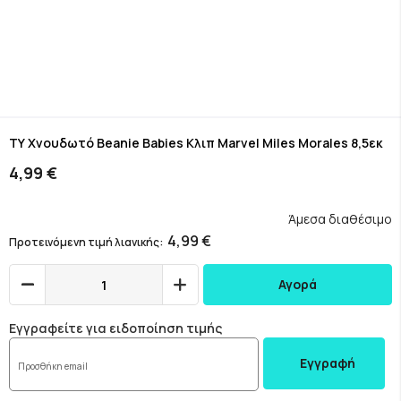
Skip
to
ΤΥ Χνουδωτό Beanie Babies Κλιπ Marvel Miles Morales 8,5εκ
the
4,99 €
beginning
of
the
Άμεσα διαθέσιμο
images
4,99 €
Προτεινόμενη τιμή λιανικής
gallery
Αγορά
Εγγραφείτε για ειδοποίηση τιμής
Εγγραφή