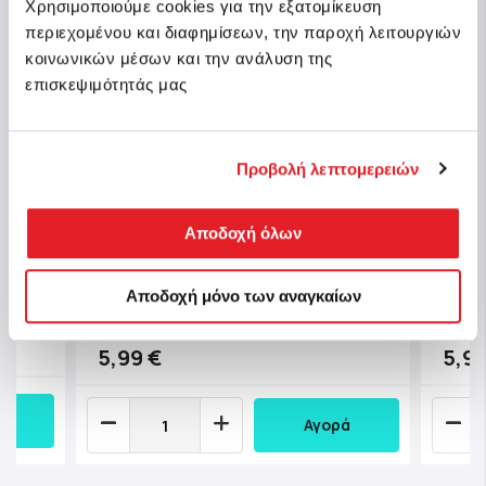
Χρησιμοποιούμε cookies για την εξατομίκευση
περιεχομένου και διαφημίσεων, την παροχή λειτουργιών
κοινωνικών μέσων και την ανάλυση της
επισκεψιμότητάς μας
Προβολή λεπτομερειών
ΤΥ Χ
TY Beanie Boos Sissy Χνουδωτό
Αποδοχή όλων
Τιρκ
Σκυλάκι Λευκό & Μαύρο 15εκ
βουλ
Αποδοχή μόνο των αναγκαίων
Κωδ.: 1607-36570
Κωδ.:
θέσιμο
Άμεσα διαθέσιμο
5,99 €
5,99
Αγορά