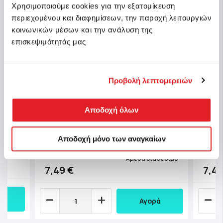
Χρησιμοποιούμε cookies για την εξατομίκευση
περιεχομένου και διαφημίσεων, την παροχή λειτουργιών
κοινωνικών μέσων και την ανάλυση της
επισκεψιμότητάς μας
Προβολή λεπτομερειών
er
Clementoni Παιδικό Παζλ Super
Clem
Αποδοχή όλων
Color Disney Princess 2x60 τμχ
Color
Αποδοχή μόνο των αναγκαίων
Κωδ.: 1200-24824
Κωδ.:
μμάτια
Άμεσα διαθέσιμο
7,49 €
7,49
Αγορά