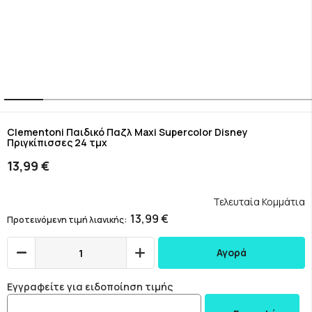
Skip
to
Clementoni Παιδικό Παζλ Maxi Supercolor Disney
Πριγκίπισσες 24 τμχ
the
beginning
13,99 €
of
the
images
Τελευταία Κομμάτια
gallery
13,99 €
Προτεινόμενη τιμή λιανικής
Αγορά
Εγγραφείτε για ειδοποίηση τιμής