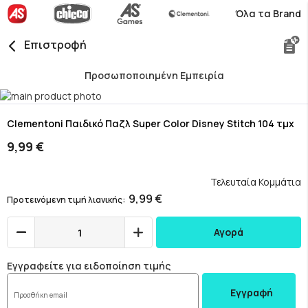
Όλα τα Brand
Επιστροφή
Προσωποποιημένη Εμπειρία
Skip
to
Skip
the
to
Clementoni Παιδικό Παζλ Super Color Disney Stitch 104 τμχ
end
the
9,99 €
of
beginning
the
of
images
the
Τελευταία Κομμάτια
gallery
images
9,99 €
Προτεινόμενη τιμή λιανικής
gallery
Αγορά
Εγγραφείτε για ειδοποίηση τιμής
Εγγραφή