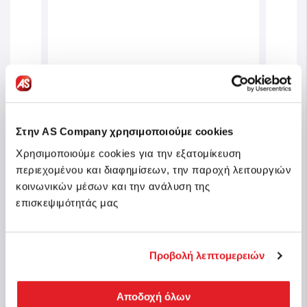
er
Στην AS Company χρησιμοποιούμε cookies
Clementoni Παιδικό Παζλ Super
Clem
 τμχ
Color Disney Classics 2x60 τμχ
Supe
Χρησιμοποιούμε cookies για την εξατομίκευση
περιεχομένου και διαφημίσεων, την παροχή λειτουργιών
Κωδ.: 1200-24836
Κωδ.:
κοινωνικών μέσων και την ανάλυση της
θέσιμο
Τελευταία Κομμάτια
επισκεψιμότητάς μας
7,49 €
13,9
Προβολή λεπτομερειών
Αγορά
Αποδοχή όλων