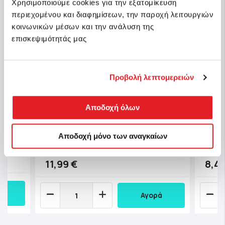
Χρησιμοποιούμε cookies για την εξατομίκευση
περιεχομένου και διαφημίσεων, την παροχή λειτουργιών
κοινωνικών μέσων και την ανάλυση της
επισκεψιμότητάς μας
Προβολή λεπτομερειών
i
Clem
Clementoni Παιδικό Παζλ
 Οι
Αποδοχή όλων
Colo
Supercolor Stumble Guys 180 τμχ
3x48
Αποδοχή μόνο των αναγκαίων
Κωδ.: 1210-29323
Κωδ.:
μμάτια
Άμεσα διαθέσιμο
11,99 €
8,49
Αγορά