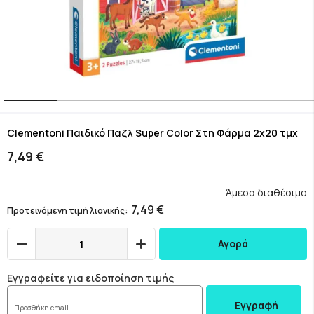
Skip
to
Clementoni Παιδικό Παζλ Super Color Στη Φάρμα 2x20 τμχ
the
7,49 €
beginning
of
the
Άμεσα διαθέσιμο
images
7,49 €
Προτεινόμενη τιμή λιανικής
gallery
Αγορά
Εγγραφείτε για ειδοποίηση τιμής
Εγγραφή