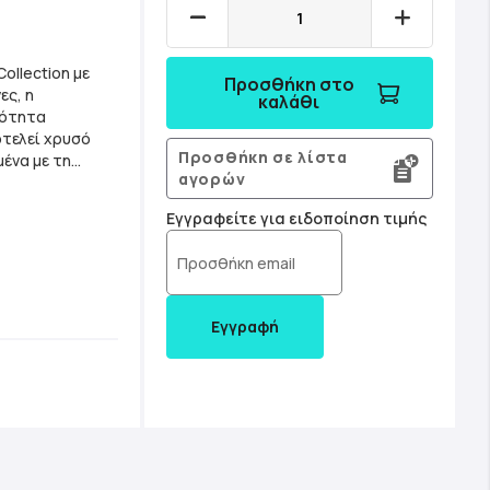
ollection με
Προσθήκη στο
ες, η
καλάθι
ιότητα
ποτελεί χρυσό
Προσθήκη σε λίστα
ένα με τη
αγορών
αζλ Clementoni
ών,
Εγγραφείτε για ειδοποίηση τιμής
ικά που
Εγγραφή