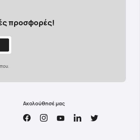
κές προσφορές!
που.
Ακολούθησέ μας