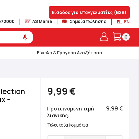
Είσοδος για επαγγελματίες (B2B)
572000
AS Mama
Σημεία πώλησης
EL
EN
Το καλά
0
Εύκολη & Γρήγορη Αναζήτηση
9,99 €
lection
χ -
9,99 €
Προτεινόμενη τιμή
λιανικής
Τελευταία Κομμάτια