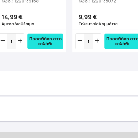
Κωδ.: 1220-39168
Κωδ.: 1220-35072
14,99 €
9,99 €
Άμεσα διαθέσιμο
Τελευταία Κομμάτια
Προσθήκη στο
Προσθήκη στ
καλάθι
καλάθι