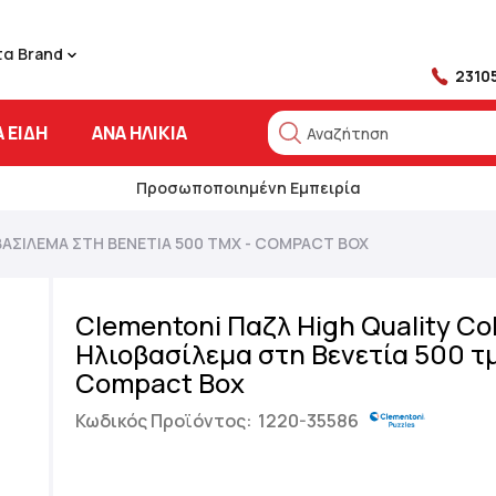
τα Brand
2310
 ΕΊΔΗ
ΑΝΆ ΗΛΙΚΊΑ
Αναζήτηση
Αναζήτηση
Προσωποποιημένη Εμπειρία
ΑΣΊΛΕΜΑ ΣΤΗ ΒΕΝΕΤΊΑ 500 ΤΜΧ - COMPACT BOX
Clementoni Παζλ High Quality Col
Ηλιοβασίλεμα στη Βενετία 500 τμ
Compact Box
Κωδικός Προϊόντος:
1220-35586