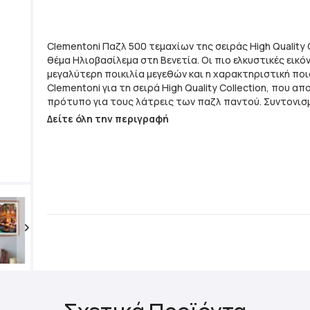
Clementoni Παζλ 500 τεμαχίων της σειράς High Quality C
θέμα Ηλιοβασίλεμα στη Βενετία. Οι πιο ελκυστικές εικόν
μεγαλύτερη ποικιλία μεγεθών και η χαρακτηριστική πο
Clementoni για τη σειρά High Quality Collection, που α
πρότυπο για τους λάτρεις των παζλ παντού. Συντονισμ
σημασία της περιβαλλοντικής ευαισθητοποίησης, τα π
Δείτε όλη την περιγραφή
φτιάχνονται με εκτεταμένη χρήση ανακυκλωμένων υλικ
αποφεύγοντας παράλληλα τη χρήση από τυχόν συστατ
περιέχουν ρύπους. Τεμάχια Παζλ: 500 Σειρά: High Quality Collection
Διαστάσεις Ολοκληρωμένου Παζλ: 49x36cm Κατασκευάζεται στην
Ιταλία Τυπωμένο σε αντιθαμβωτικό χαρτί Κομμάτια από χοντρό
ανθεκτικό χαρτόνι Περιλαμβάνεται Poster