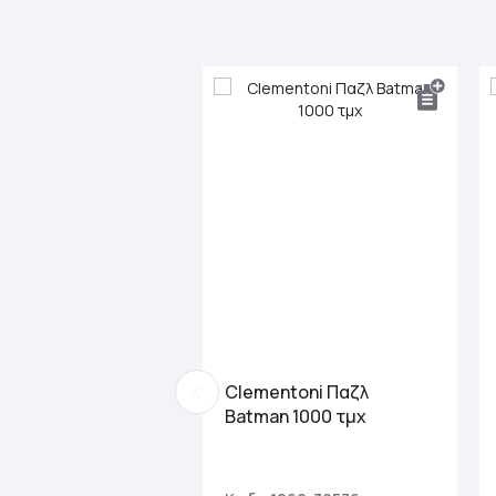
beginning
of
the
images
gallery
Clementoni Παζλ
Batman 1000 τμχ