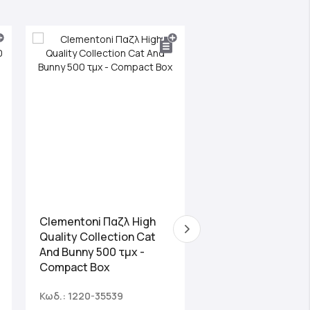
Clementoni Παζλ High
Clementoni Παζλ
Quality Collection Cat
Panorama High Qua
And Bunny 500 τμχ -
Collection Princes
Compact Box
τμχ
Κωδ.: 1220-35539
Κωδ.: 1220-39444