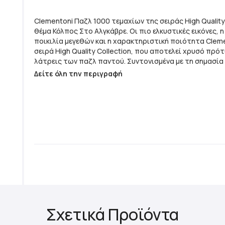
Clementoni Παζλ 1000 τεμαχίων της σειράς High Quality 
θέμα Κόλπος Στο Αλγκάβρε. Οι πιο ελκυστικές εικόνες, 
ποικιλία μεγεθών και η χαρακτηριστική ποιότητα Cleme
σειρά High Quality Collection, που αποτελεί χρυσό πρό
λάτρεις των παζλ παντού. Συντονισμένα με τη σημασία
περιβαλλοντικής ευαισθητοποίησης, τα παζλ Clemento
Δείτε όλη την περιγραφή
με εκτεταμένη χρήση ανακυκλωμένων υλικών, αποφεύγ
παράλληλα τη χρήση από τυχόν συστατικά που περιέχου
Τεμάχια Παζλ: 1000 - Σειρά: High Quality Collection - Διαστάσεις
Ολοκληρωμένου Παζλ: 70x50cm - Κατασκευάζεται στην Ιταλία -
Τυπωμένο σε αντιθαμβωτικό χαρτί - Κομμάτια από χοντρό ανθεκτικό
χαρτόνι
Σχετικά Προϊόντα