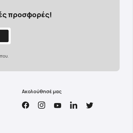
κές προσφορές!
που.
Ακολούθησέ μας