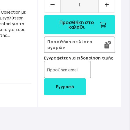
Collection με
η μεγαλύτερη
Προσθήκη στο
ntoni για τη
καλάθι
τυπο για τους
 της
ni φτιάχνονται
Προσθήκη σε λίστα
οντας
αγορών
ν ρύπους. -
Εγγραφείτε για ειδοποίηση τιμής
Εγγραφή