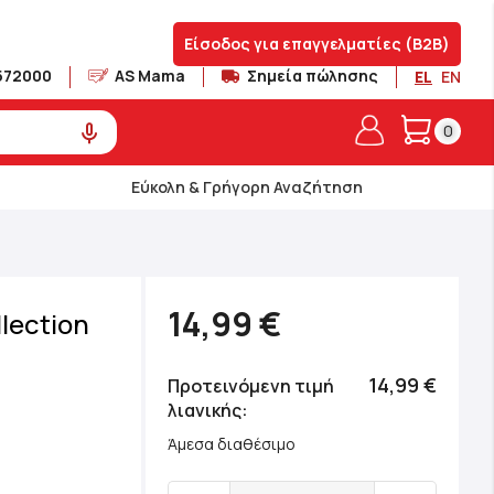
Είσοδος για επαγγελματίες (B2B)
572000
AS Mama
Σημεία πώλησης
EL
EN
Το καλά
0
Εύκολη & Γρήγορη Αναζήτηση
14,99 €
lection
14,99 €
Προτεινόμενη τιμή
λιανικής
Άμεσα διαθέσιμο