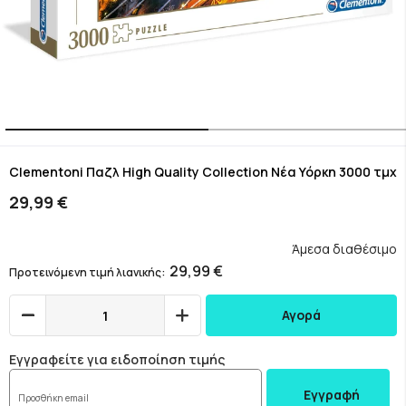
Skip
to
Clementoni Παζλ High Quality Collection Νέα Υόρκη 3000 τμχ
the
29,99 €
beginning
of
the
Άμεσα διαθέσιμο
images
29,99 €
Προτεινόμενη τιμή λιανικής
gallery
Αγορά
Εγγραφείτε για ειδοποίηση τιμής
Εγγραφή