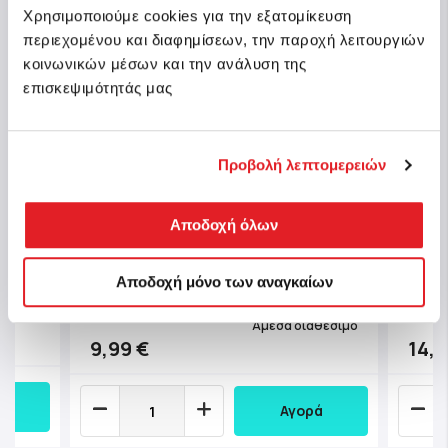
Χρησιμοποιούμε cookies για την εξατομίκευση
περιεχομένου και διαφημίσεων, την παροχή λειτουργιών
κοινωνικών μέσων και την ανάλυση της
επισκεψιμότητάς μας
Προβολή λεπτομερειών
Clementoni Παζλ High Quality
Clem
imals
Αποδοχή όλων
Collection Νέα Υόρκη 500 τμχ -
Coll
Compact Box
Καρν
Αποδοχή μόνο των αναγκαίων
Κωδ.: 1220-35543
Κωδ.:
μμάτια
Άμεσα διαθέσιμο
9,99 €
14,9
Αγορά