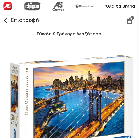
Όλα τα Brand
Επιστροφή
Εύκολη & Γρήγορη Αναζήτηση
Skip
to
the
end
of
the
images
gallery