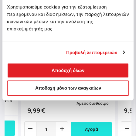
Χρησιμοποιούμε cookies για την εξατομίκευση
περιεχομένου και διαφημίσεων, την παροχή λειτουργιών
κοινωνικών μέσων και την ανάλυση της
επισκεψιμότητάς μας
Προβολή λεπτομερειών
igh
Clementoni Παζλ High Quality
Clem
Αποδοχή όλων
000
Collection Fiat 500 - 500 τμχ -
Colle
Compact Box
Αποδοχή μόνο των αναγκαίων
Κωδ.: 1220-35537
Κωδ.:
μμάτια
Άμεσα διαθέσιμο
9,99 €
9,99
Αγορά