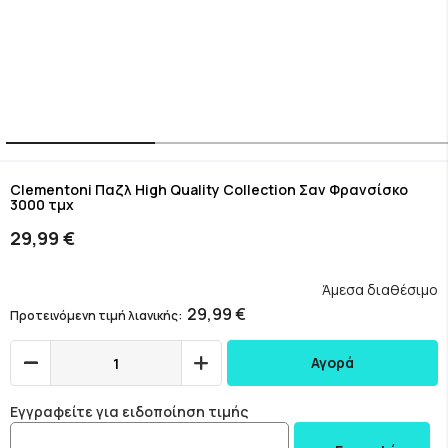
Skip
to
Clementoni Παζλ High Quality Collection Σαν Φρανσίσκο
3000 τμχ
the
beginning
29,99 €
of
the
images
Άμεσα διαθέσιμο
gallery
29,99 €
Προτεινόμενη τιμή λιανικής
Αγορά
Εγγραφείτε για ειδοποίηση τιμής