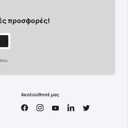
κές προσφορές!
που.
Ακολούθησέ μας