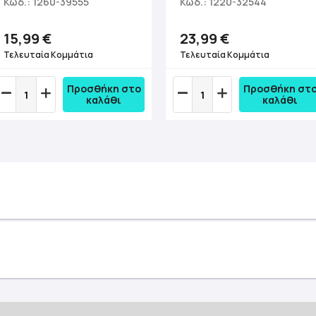
Κωδ.: 1260-39555
Κωδ.: 1220-32544
15,99 €
23,99 €
Τελευταία Κομμάτια
Τελευταία Κομμάτια
Προσθήκη στο
Προσθήκη στ
καλάθι
καλάθι