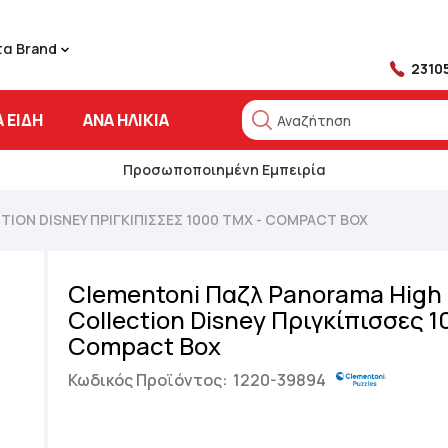
τα Brand
2310
 ΕΊΔΗ
ΑΝΆ ΗΛΙΚΊΑ
Αναζήτηση
Αναζήτηση
Προσωποποιημένη Εμπειρία
ION DISNEY ΠΡΙΓΚΊΠΙΣΣΕΣ 1000 ΤΜΧ - COMPACT BOX
Clementoni Παζλ Panorama High 
Collection Disney Πριγκίπισσες 1
Compact Box
Κωδικός Προϊόντος:
1220-39894