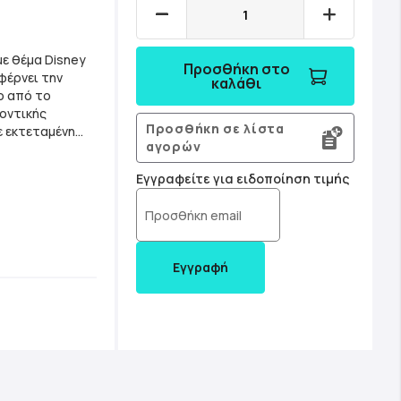
με θέμα Disney
Προσθήκη στο
φέρνει την
καλάθι
ο από το
λοντικής
Προσθήκη σε λίστα
ε εκτεταμένη
αγορών
λα τη χρήση
Εγγραφείτε για ειδοποίηση τιμής
ου Παζλ:
 αντιθαμβωτικό
ιλαμβάνεται
Εγγραφή