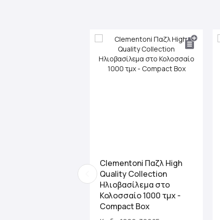
beginning
of
the
images
gallery
Clementoni Παζλ High
Quality Collection
Ηλιοβασίλεμα στο
Κολοσσαίο 1000 τμχ -
Compact Box