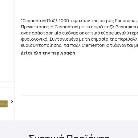
"Clementoni Παζλ 1000 τεμαχίων της σειράς Panorama 
Πριγκίπισσες. Η Clementoni με τη σειρά παζλ Panorama 
αναπαράσταση μία εικόνας σε οπτικό εύρος μεγαλύτερ
φυσιολογικό. Συντονισμένα με τη σημασία της περιβαλ
ευαισθητοποίησης, τα παζλ Clementoni φτιάχνονται μ
χρήση ανακυκλωμένων υλικών, αποφεύγοντας παράλλη
Δείτε όλη την περιγραφή
από τυχόν συστατικά που περιέχουν ρύπους. - Τεμάχια Παζλ: 1000 -
Σειρά: Panorama Collection - Διαστάσεις Ολοκληρωμέν
98x33cm - Κατασκευάζεται στην Ιταλία - Τυπωμένο σε
χαρτί - Κομμάτια από χοντρό ανθεκτικό χαρτόνι - Περ
Poster"