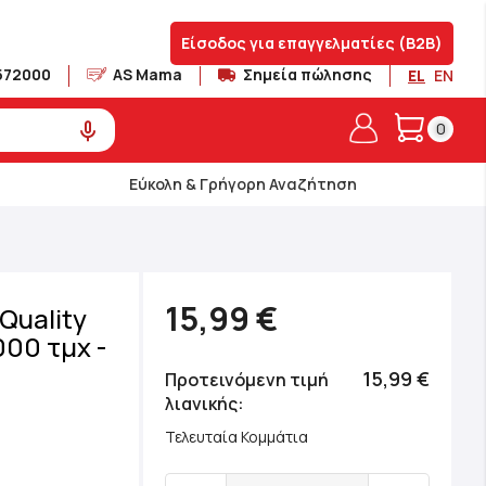
Είσοδος για επαγγελματίες (B2B)
572000
AS Mama
Σημεία πώλησης
EL
EN
Το καλά
0
Εύκολη & Γρήγορη Αναζήτηση
15,99 €
Quality
000 τμχ -
15,99 €
Προτεινόμενη τιμή
λιανικής
Τελευταία Κομμάτια