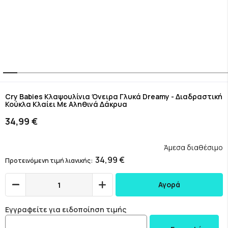
Skip
to
Cry Babies Κλαψουλίνια Όνειρα Γλυκά Dreamy - Διαδραστική
Κούκλα Κλαίει Με Αληθινά Δάκρυα
the
beginning
34,99 €
of
the
images
Άμεσα διαθέσιμο
gallery
34,99 €
Προτεινόμενη τιμή λιανικής
Αγορά
Εγγραφείτε για ειδοποίηση τιμής