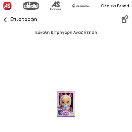
Όλα τα Brand
Επιστροφή
Εύκολη & Γρήγορη Αναζήτηση
Skip
to
the
end
of
the
images
gallery