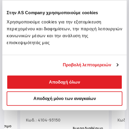
Στην AS Company χρησιμοποιούμε cookies
Χρησιμοποιούμε cookies για την εξατομίκευση
περιεχομένου και διαφημίσεων, την παροχή λειτουργιών
κοινωνικών μέσων και την ανάλυση της
επισκεψιμότητάς μας
Προβολή λεπτομερειών
Αποδοχή όλων
άκι
Κούκλα Μπάνιου Πλατσουλίνια
Cry 
Αποδοχή μόνο των αναγκαίων
Γοργόνες Fantasy Tails Assortment
Αγαπ
Για 18+ Μηνών
Disn
Κωδ.: 4104-93150
Κωδ.:
θέσιμο
Άμεσα διαθέσιμο