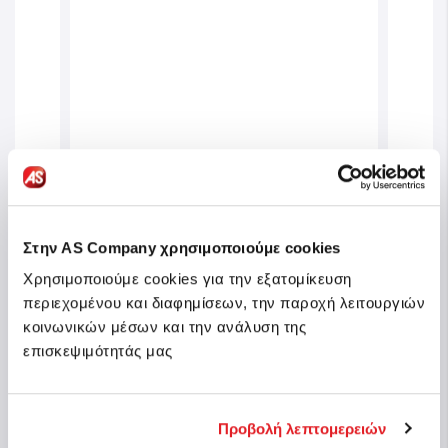
Στην AS Company χρησιμοποιούμε cookies
Χρησιμοποιούμε cookies για την εξατομίκευση
Εξυπνούλης Εκπαιδευτικό
Εξυπ
περιεχομένου και διαφημίσεων, την παροχή λειτουργιών
ώτες
Παιχνίδι Μήνες Και Εποχές Για 5-7
Παντ
κοινωνικών μέσων και την ανάλυση της
Χρονών
Ετών
επισκεψιμότητάς μας
Κωδ.: 1024-63256
Κωδ.:
θέσιμο
Άμεσα διαθέσιμο
5,99 €
19,9
Προβολή λεπτομερειών