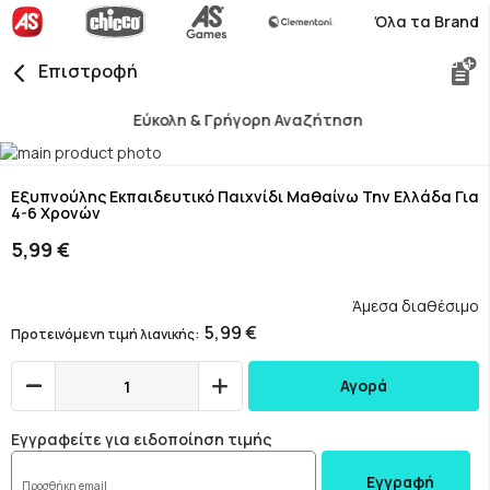
Όλα τα Brand
Επιστροφή
Εύκολη & Γρήγορη Αναζήτηση
Skip
to
Skip
the
to
Εξυπνούλης Εκπαιδευτικό Παιχνίδι Μαθαίνω Την Ελλάδα Για
4-6 Χρονών
end
the
of
beginning
5,99 €
the
of
images
the
gallery
images
Άμεσα διαθέσιμο
gallery
5,99 €
Προτεινόμενη τιμή λιανικής
Αγορά
Εγγραφείτε για ειδοποίηση τιμής
Εγγραφή