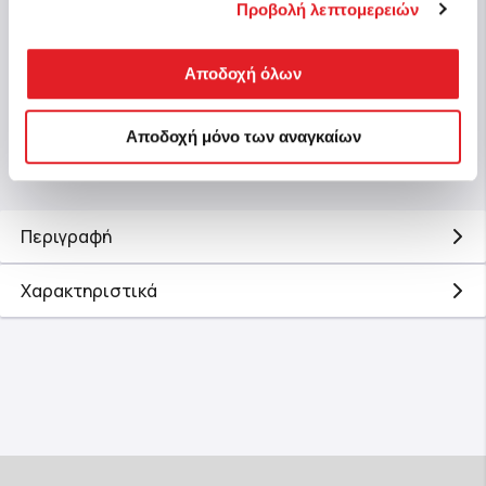
θέσιμο
Προβολή λεπτομερειών
Άμεσα διαθέσιμο
10,99 €
5,99
Αποδοχή όλων
Αγορά
Αποδοχή μόνο των αναγκαίων
Περιγραφή
Χαρακτηριστικά