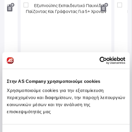
Στην AS Company χρησιμοποιούμε cookies
Χρησιμοποιούμε cookies για την εξατομίκευση
περιεχομένου και διαφημίσεων, την παροχή λειτουργιών
Εξυπνούλης Εκπαιδευτικό
Εξυπ
κοινωνικών μέσων και την ανάλυση της
Παιχνίδι Παίζοντας Και
Παιχν
επισκεψιμότητάς μας
νών
Γράφοντας Για 5+ Χρονών
Χρον
Κωδ.: 1024-63215
Κωδ.: