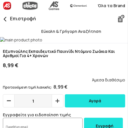
Όλα τα Brand
Επιστροφή
Εύκολη & Γρήγορη Αναζήτηση
Skip
to
Skip
the
to
Εξυπνούλης Εκπαιδευτικό Παιχνίδι Ντόμινο Ζωάκια Και
Αριθμοί Για 4+ Χρονών
end
the
of
beginning
8,99 €
the
of
images
the
gallery
images
Άμεσα διαθέσιμο
gallery
8,99 €
Προτεινόμενη τιμή λιανικής
Αγορά
Εγγραφείτε για ειδοποίηση τιμής
Εγγραφή