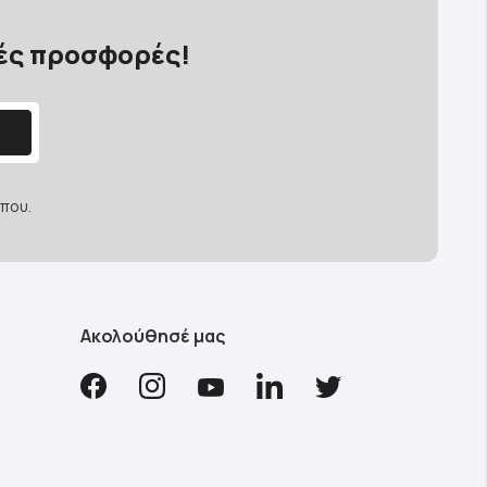
κές προσφορές!
που.
Ακολούθησέ μας