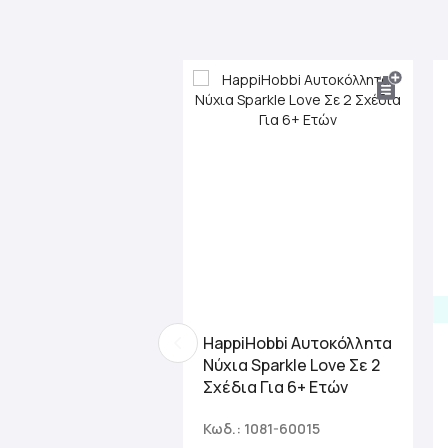
beginning
of
the
images
gallery
HappiHobbi Αυτοκόλλητα
Νύχια Sparkle Love Σε 2
Σχέδια Για 6+ Ετών
Κωδ.: 1081-60015