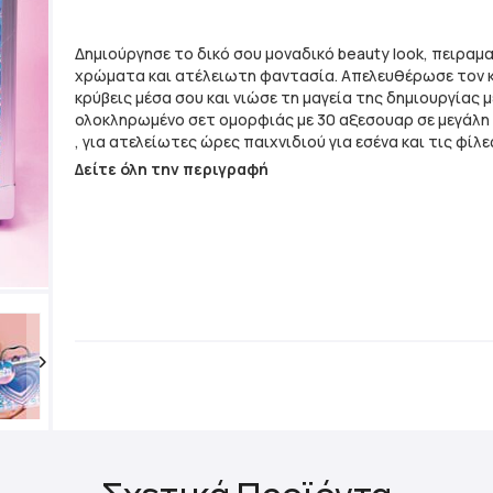
Δημιούργησε το δικό σου μοναδικό beauty look, πειραμ
χρώματα και ατέλειωτη φαντασία. Απελευθέρωσε τον καλλιτέχνη που
κρύβεις μέσα σου και νιώσε τη μαγεία της δημιουργίας μ
ολοκληρωμένο σετ ομορφιάς με 30 αξεσουαρ σε μεγάλη
, για ατελείωτες ώρες παιχνιδιού για εσένα και τις φίλε
Περιέχει: - 3 μανό - 2 lip gloss - 2 κραγιόν - 12 σκιές ματ
Δείτε όλη την περιγραφή
πινελάκια ματιών - 2 φύλλα αυτοκόλλητα νυχιών - 1 λίμ
διαχωριστικό δακτύλων - 3 λαστιχάκια μαλλιών - 1 κ