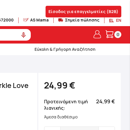
Είσοδος για επαγγελματίες (B2B)
572000
AS Mama
Σημεία πώλησης
EL
EN
Το καλά
0
Εύκολη & Γρήγορη Αναζήτηση
24,99 €
kle Love
24,99 €
Προτεινόμενη τιμή
λιανικής
Άμεσα διαθέσιμο