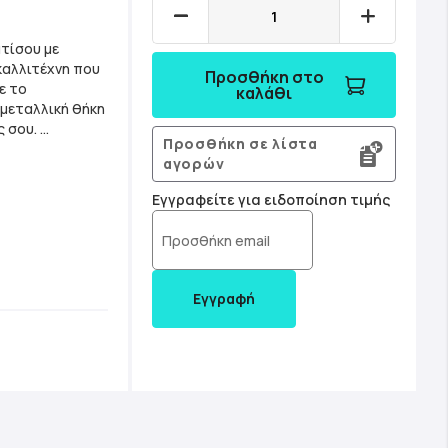
ατίσου με
Προσθήκη στο
ε το
καλάθι
 μεταλλική θήκη
ς σου.
Προσθήκη σε λίστα
ιών - 2
αγορών
α νυχιών - 1
αθρέφτης
Εγγραφείτε για ειδοποίηση τιμής
Εγγραφή