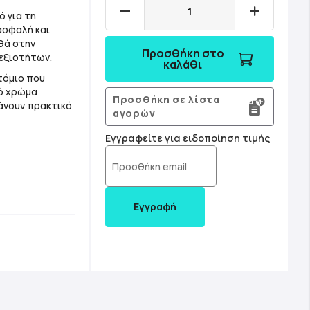
ό για τη
ασφαλή και
θά στην
Προσθήκη στο
εξιοτήτων.
καλάθι
στόμιο που
λό χρώμα
Προσθήκη σε λίστα
κάνουν πρακτικό
αγορών
Εγγραφείτε για ειδοποίηση τιμής
Εγγραφή