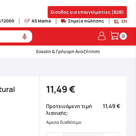
Είσοδος για επαγγελματίες (B2B)
572000
AS Mama
Σημεία πώλησης
EL
EN
Το καλά
0
Εύκολη & Γρήγορη Αναζήτηση
11,49 €
ural
11,49 €
Προτεινόμενη τιμή
λιανικής
Άμεσα διαθέσιμο