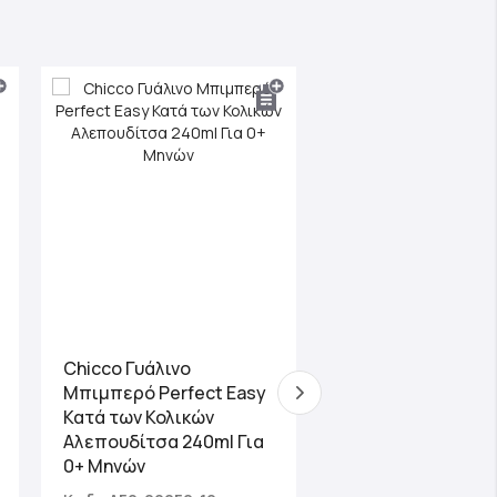
Chicco Γυάλινο
Chicco Πλαστικό
Μπιμπερό Perfect Easy
Μπιμπερό Natura
Κατά των Κολικών
Feeling Κατά των
Αλεπουδίτσα 240ml Για
Κολικών Ροζ 150ml
0+ Μηνών
Μηνών