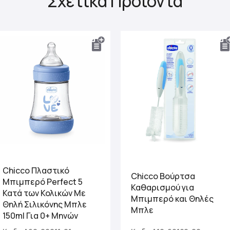
Σχετικά Προϊόντα
Chicco Πλαστικό
Chicco Βούρτσα
Μπιμπερό Perfect 5
Καθαρισμού για
Κατά των Κολικών Με
Μπιμπερό και Θηλές
Θηλή Σιλικόνης Μπλε
Μπλε
150ml Για 0+ Μηνών