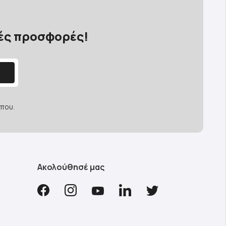
κές προσφορές!
που.
Ακολούθησέ μας