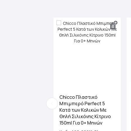
beginning
of
the
images
gallery
Chicco Πλαστικό
Μπιμπερό Perfect 5
Κατά των Κολικών Με
Θηλή Σιλικόνης Κίτρινο
150ml Για 0+ Μηνών