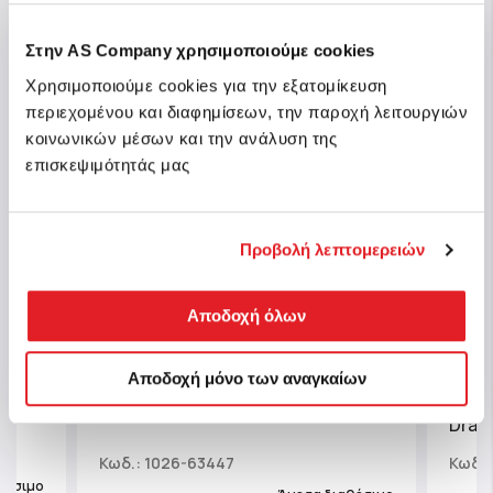
Στην AS Company χρησιμοποιούμε cookies
Χρησιμοποιούμε cookies για την εξατομίκευση
περιεχομένου και διαφημίσεων, την παροχή λειτουργιών
κοινωνικών μέσων και την ανάλυση της
επισκεψιμότητάς μας
Προβολή λεπτομερειών
Αποδοχή όλων
Μαθα
ιμοι
Μαθαίνω & Δημιουργώ Ο Κόσμος
Εκπα
Αποδοχή μόνο των αναγκαίων
των Μυρμηγκιών Για 8+ Ετών
Εργα
Drags
Κωδ.: 1026-63447
Κωδ.:
θέσιμο