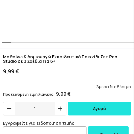
Skip
to
Μαθαίνω & Δημιουργώ Εκπαιδευτικό Παιχνίδι Σετ Pen
Studio σε 3 Σχέδια Για 6+
the
beginning
9,99 €
of
the
images
Άμεσα διαθέσιμο
gallery
9,99 €
Προτεινόμενη τιμή λιανικής
Αγορά
Εγγραφείτε για ειδοποίηση τιμής