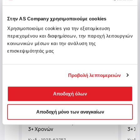
Στην AS Company χρησιμοποιούμε cookies
Χρησιμοποιούμε cookies για την εξατομίκευση
περιεχομένου και διαφημίσεων, την παροχή λειτουργιών
κοινωνικών μέσων και την ανάλυση της
επισκεψιμότητάς μας
Προβολή λεπτομερειών
Αποδοχή όλων
Αποδοχή μόνο των αναγκαίων
rs -
Giga Block 5 Σε 1 Σετ Ζωγραφικής
AS C
DreamWorks Gabby's Dollhouse Για
Παιχν
3+ Χρονών
3+ Χ
Κωδ.: 1023-62757
Κωδ.: