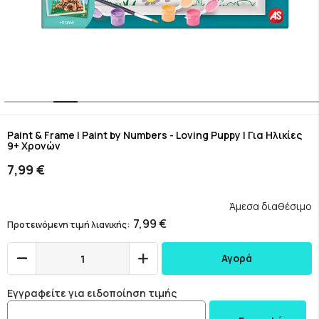
Skip
to
Paint & Frame | Paint by Numbers - Loving Puppy | Για Ηλικίες
9+ Χρονών
the
beginning
7,99 €
of
the
images
Άμεσα διαθέσιμο
gallery
7,99 €
Προτεινόμενη τιμή λιανικής
Αγορά
Εγγραφείτε για ειδοποίηση τιμής