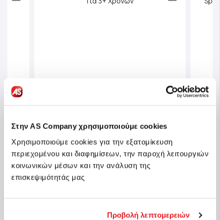
Στην AS Company χρησιμοποιούμε cookies
Χρησιμοποιούμε cookies για την εξατομίκευση
περιεχομένου και διαφημίσεων, την παροχή λειτουργιών
AS Σ
ack
AS Art Case Σετ Ζωγραφικής Peppa
Marv
κοινωνικών μέσων και την ανάλυση της
Pig Για 3+ Χρονών
Frien
επισκεψιμότητάς μας
Κωδ.: 1023-66228
Κωδ.:
θέσιμο
Άμεσα διαθέσιμο
Προβολή λεπτομερειών
3,99 €
7,99