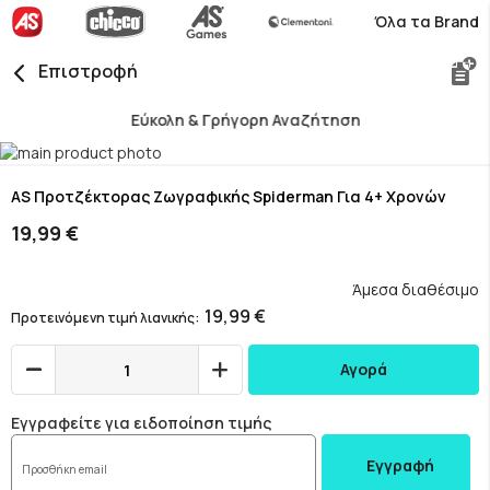
Όλα τα Brand
Επιστροφή
Εύκολη & Γρήγορη Αναζήτηση
Skip
to
Skip
the
to
AS Προτζέκτορας Ζωγραφικής Spiderman Για 4+ Χρονών
end
the
19,99 €
of
beginning
the
of
images
the
Άμεσα διαθέσιμο
gallery
images
19,99 €
Προτεινόμενη τιμή λιανικής
gallery
Αγορά
Εγγραφείτε για ειδοποίηση τιμής
Εγγραφή