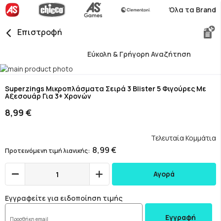
Όλα τα Brand
Επιστροφή
Εύκολη & Γρήγορη Αναζήτηση
Skip
to
Skip
the
to
Superzings Μικροπλάσματα Σειρά 3 Blister 5 Φιγούρες Με
Αξεσουάρ Για 3+ Χρονών
end
the
of
beginning
8,99 €
the
of
images
the
gallery
images
Τελευταία Κομμάτια
gallery
8,99 €
Προτεινόμενη τιμή λιανικής
Αγορά
Εγγραφείτε για ειδοποίηση τιμής
Εγγραφή