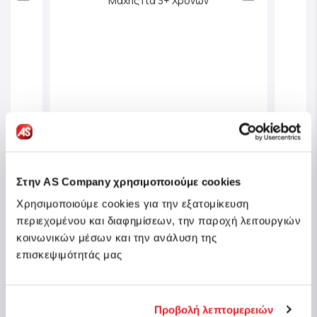
Στην AS Company χρησιμοποιούμε cookies
Χρησιμοποιούμε cookies για την εξατομίκευση
περιεχομένου και διαφημίσεων, την παροχή λειτουργιών
Σειρά
Superthings Μικροπλάσματα
Supe
κοινωνικών μέσων και την ανάλυση της
Οχήματα Μάχης Για 3+ Χρονών
Strik
επισκεψιμότητάς μας
Κωδ.: 1013-61609
Κωδ.:
θέσιμο
Άμεσα διαθέσιμο
Προβολή λεπτομερειών
14,99 €
14,9