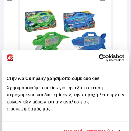
Στην AS Company χρησιμοποιούμε cookies
Χρησιμοποιούμε cookies για την εξατομίκευση
Teamsterz Beast Machines Dino
σης
περιεχομένου και διαφημίσεων, την παροχή λειτουργιών
Destroyer & Shark Destroyer Θήκη
Team
κοινωνικών μέσων και την ανάλυση της
Οχημάτων Με 2 Οχήματα &
Cast
επισκεψιμότητάς μας
Αξεσουάρ Για 3+ Χρονών
Κωδ.: 7535-14100
Κωδ.:
θέσιμο
Άμεσα διαθέσιμο