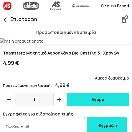
Όλα τα Brand
Επιστροφή
Προσωποποιημένη Εμπειρία
Skip
to
Skip
the
to
Teamsterz Μαχητικό Αεροπλάνο Die Cast Για 3+ Χρονών
end
the
4,99 €
of
beginning
the
of
images
the
Άμεσα διαθέσιμο
gallery
images
4,99 €
Προτεινόμενη τιμή λιανικής
gallery
Αγορά
Εγγραφείτε για ειδοποίηση τιμής
Εγγραφή