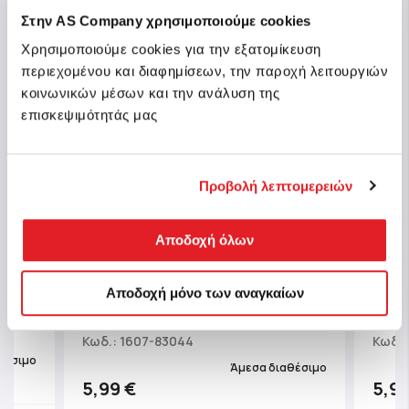
Στην AS Company χρησιμοποιούμε cookies
Χρησιμοποιούμε cookies για την εξατομίκευση
περιεχομένου και διαφημίσεων, την παροχή λειτουργιών
κοινωνικών μέσων και την ανάλυση της
επισκεψιμότητάς μας
Προβολή λεπτομερειών
Αποδοχή όλων
TY Beanie Bouncers Transformers
r
TY Χ
Optimus Prime Χνουδωτό Μπαλάκι
Αποδοχή μόνο των αναγκαίων
15εκ
που Αναπηδάει Μπλε
Κωδ.: 1607-83044
Κωδ.:
θέσιμο
Άμεσα διαθέσιμο
5,99 €
5,99