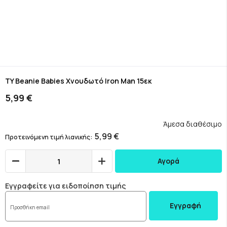
Skip
to
TY Beanie Babies Χνουδωτό Iron Man 15εκ
the
5,99 €
beginning
of
the
Άμεσα διαθέσιμο
images
5,99 €
Προτεινόμενη τιμή λιανικής
gallery
Αγορά
Εγγραφείτε για ειδοποίηση τιμής
Εγγραφή