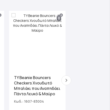
ΝΕΟ
TY Beanie Bouncers
TY Χνουδωτό Μπα
Checkers Χνουδωτό
Beanie Bouncers 
Μπαλάκι που Αναπηδάει
Στρουμφάκι
Πάντα Λευκό & Μαύρο
Κωδ.: 1607-83004
Κωδ.: 1607-83141