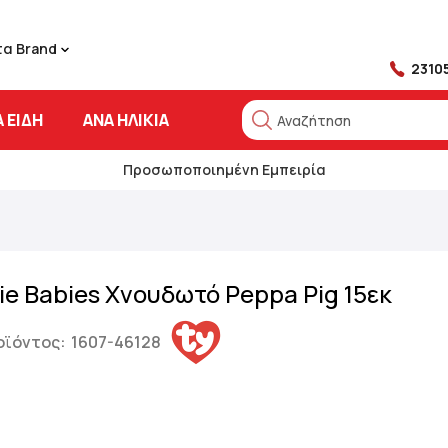
τα Brand
2310
 ΕΊΔΗ
ΑΝΆ ΗΛΙΚΊΑ
Αναζήτηση
Αναζήτηση
Προσωποποιημένη Εμπειρία
ie Babies Χνουδωτό Peppa Pig 15εκ
οϊόντος:
1607-46128