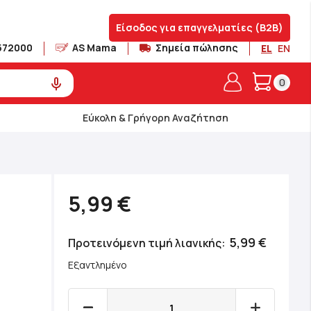
Είσοδος για επαγγελματίες (B2B)
572000
AS Mama
Σημεία πώλησης
EL
EN
Το καλά
0
Εύκολη & Γρήγορη Αναζήτηση
5,99 €
5,99 €
Προτεινόμενη τιμή λιανικής
Εξαντλημένο