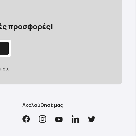
κές προσφορές!
που.
Ακολούθησέ μας