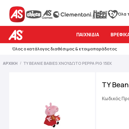
Όλα 
ΠΑΙΧΝΊΔΙΑ
ΒΡΕΦΙΚΆ
Όλος ο κατάλογος διαθέσιμος & ετοιμοπαράδοτος
ΑΡΧΙΚΉ
TY BEANIE BABIES ΧΝΟΥΔΩΤΌ PEPPA PIG 15ΕΚ
Skip
to
TY Bean
the
end
of
Κωδικός Πρ
the
images
gallery