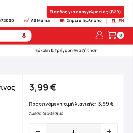
Είσοδος για επαγγελματίες (B2B)
572000
AS Mama
Σημεία πώλησης
EL
EN
Το καλά
0
Εύκολη & Γρήγορη Αναζήτηση
3,99 €
σινος
3,99 €
Προτεινόμενη τιμή λιανικής
Άμεσα διαθέσιμο