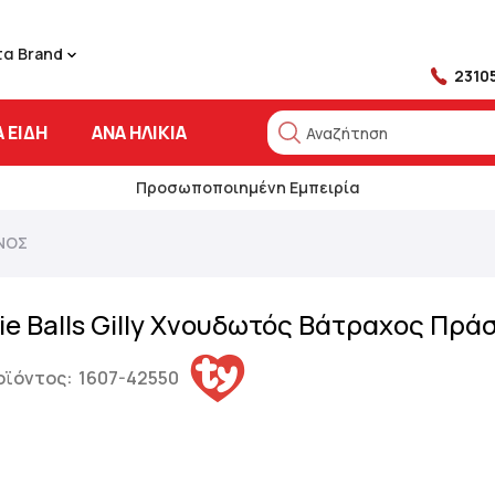
τα Brand
2310
 ΕΊΔΗ
ΑΝΆ ΗΛΙΚΊΑ
Αναζήτηση
Αναζήτηση
Προσωποποιημένη Εμπειρία
ΙΝΟΣ
ie Balls Gilly Χνουδωτός Βάτραχος Πρά
οϊόντος:
1607-42550