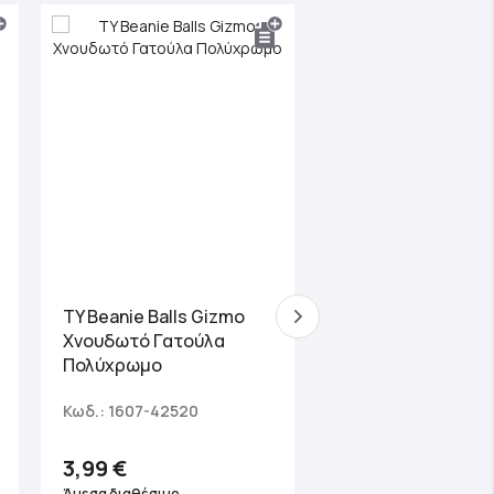
TY Beanie Bounce
TY Beanie Balls Gizmo
Purry Χνουδωτό
Χνουδωτό Γατούλα
Μπαλάκι που Ανα
Πολύχρωμο
Γατούλα Κίτρινη
Κωδ.: 1607-42520
Κωδ.: 1607-83013
3,99 €
5,99 €
Άμεσα διαθέσιμο
Άμεσα διαθέσιμο