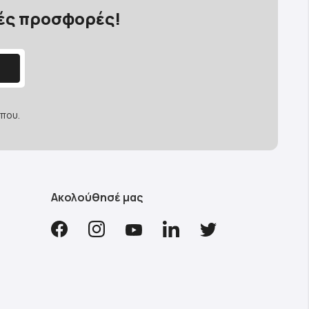
κές προσφορές!
που.
Ακολούθησέ μας