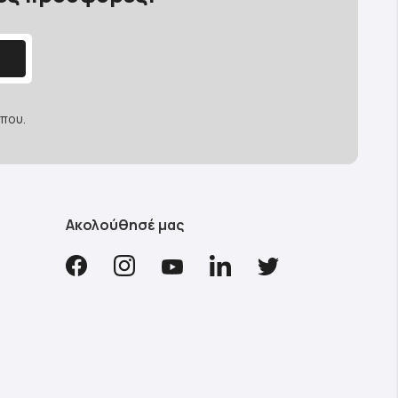
που.
Ακολούθησέ μας