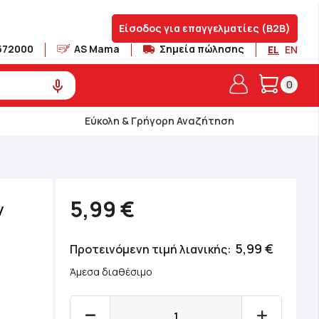
Είσοδος για επαγγελματίες (B2B)
572000
AS Mama
Σημεία πώλησης
EL
EN
Το καλά
0
Εύκολη & Γρήγορη Αναζήτηση
5,99 €
ν
5,99 €
Προτεινόμενη τιμή λιανικής
Άμεσα διαθέσιμο