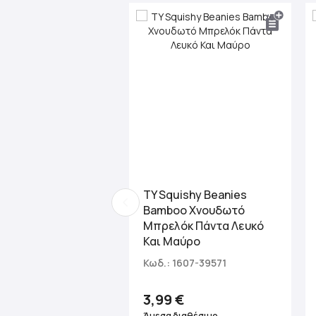
TY Squishy Beanies
Bamboo Χνουδωτό
Μπρελόκ Πάντα Λευκό
Και Μαύρο
Κωδ.: 1607-39571
3,99 €
Άμεσα διαθέσιμο