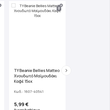
TY Beanie Boos
TY Beanie Bellies Matteo
Harmonie Χνουδω
Χνουδωτό Μαϊμουδάκι
Μονόκερος Πιτσι
Καφέ 15εκ
Λευκό 40εκ
Κωδ.: 1607-40541
Κωδ.: 1607-36891
5,99 €
29,99 €
Άμεσα διαθέσιμο
Τελευταία Κομμάτια