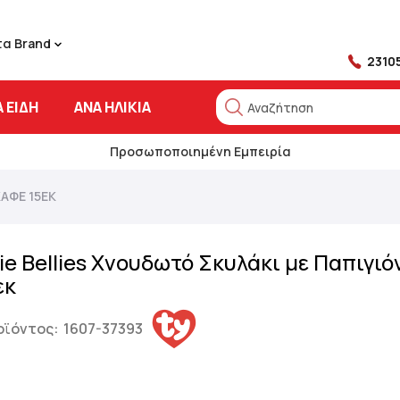
τα Brand
2310
 ΕΊΔΗ
ΑΝΆ ΗΛΙΚΊΑ
Αναζήτηση
Αναζήτηση
Προσωποποιημένη Εμπειρία
ΚΑΦΈ 15ΕΚ
ie Bellies Χνουδωτό Σκυλάκι με Παπιγιό
εκ
οϊόντος:
1607-37393