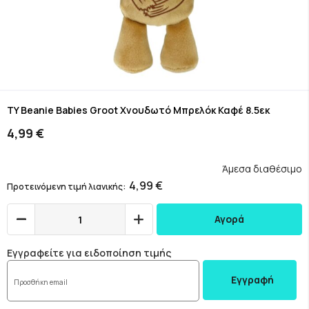
Skip
to
TY Beanie Babies Groot Χνουδωτό Μπρελόκ Καφέ 8.5εκ
the
4,99 €
beginning
of
the
Άμεσα διαθέσιμο
images
4,99 €
Προτεινόμενη τιμή λιανικής
gallery
Αγορά
Εγγραφείτε για ειδοποίηση τιμής
Εγγραφή