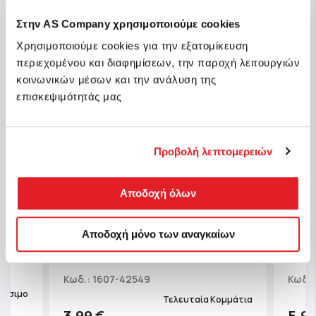
Στην AS Company χρησιμοποιούμε cookies
Χρησιμοποιούμε cookies για την εξατομίκευση
περιεχομένου και διαφημίσεων, την παροχή λειτουργιών
κοινωνικών μέσων και την ανάλυση της
επισκεψιμότητάς μας
Προβολή λεπτομερειών
Αποδοχή όλων
TY B
υδωτό
TY Beanie Balls Cruiser Χνουδωτή
Μπαλ
ευκό
Αποδοχή μόνο των αναγκαίων
Χελώνα Πράσινη
Χρισ
Καφέ
Κωδ.: 1607-42549
Κωδ.:
θέσιμο
Τελευταία Κομμάτια
3,99 €
5,99