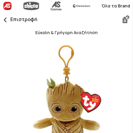
Όλα τα Brand
Επιστροφή
Εύκολη & Γρήγορη Αναζήτηση
Skip
to
the
end
of
the
images
gallery