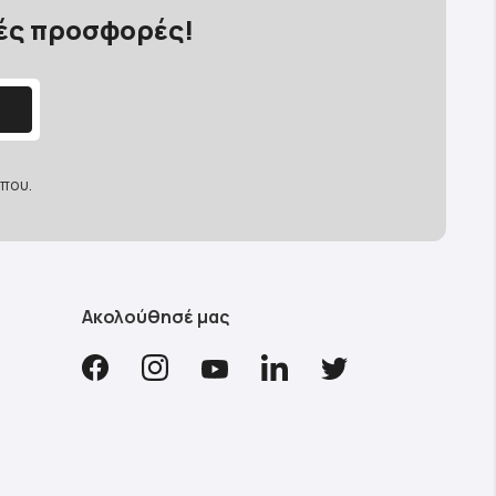
κές προσφορές!
που.
Ακολούθησέ μας