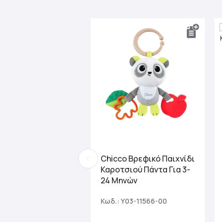
Chicco Βρεφικό Παιχνίδι
Καροτσιού Πάντα Για 3-
24 Μηνών
Κωδ.: Y03-11566-00