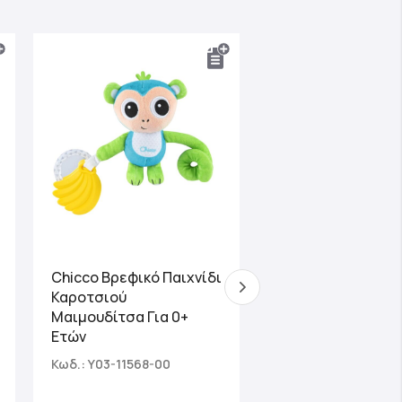
Chicco Βρεφικό Παιχνίδι
Chicco Βρεφική
Καροτσιού
Κουδουνίστρα
Μαιμουδίτσα Για 0+
Χελωνίτσα με Ύφ
Ετών
Για 0+ Ετών
Κωδ.: Y03-11568-00
Κωδ.: Y01-11560-00