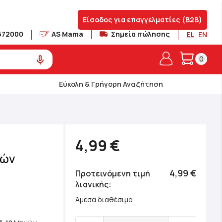
Είσοδος για επαγγελματίες (B2B)
572000
AS Mama
Σημεία πώλησης
EL
EN
Το καλά
0
Εύκολη & Γρήγορη Αναζήτηση
4,99 €
νών
4,99 €
Προτεινόμενη τιμή
λιανικής
Άμεσα διαθέσιμο