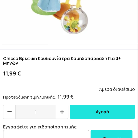
Skip
to
Chicco Βρεφική Κουδουνίστρα Καμηλοπάρδαλη Για 3+
Μηνών
the
beginning
11,99 €
of
the
images
Άμεσα διαθέσιμο
gallery
11,99 €
Προτεινόμενη τιμή λιανικής
Αγορά
Εγγραφείτε για ειδοποίηση τιμής