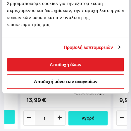
Χρησιμοποιούμε cookies για την εξατομίκευση
περιεχομένου και διαφημίσεων, την παροχή λειτουργιών
κοινωνικών μέσων και την ανάλυση της
επισκεψιμότητάς μας
Προβολή λεπτομερειών
α
Chicco Βρεφική Κουδουνίστρα
Chic
Αποδοχή όλων
Πιθηκάκι Για 6-36 Μηνών
Καρο
Αποδοχή μόνο των αναγκαίων
Κωδ.: Y01-11859-00
Κωδ.:
θέσιμο
Άμεσα διαθέσιμο
13,99 €
9,99
Αγορά