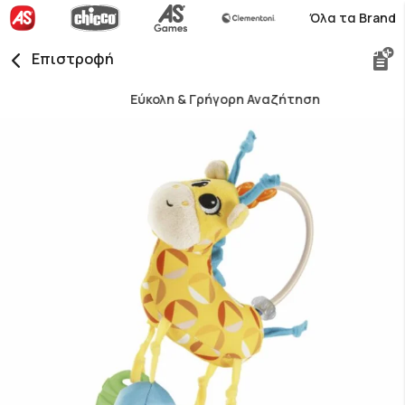
Όλα τα Brand
Επιστροφή
Εύκολη & Γρήγορη Αναζήτηση
Skip
to
the
end
of
the
images
gallery